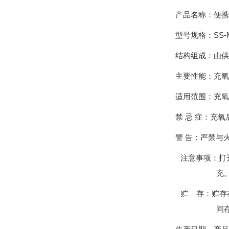
产品名称：
型号规格：
S
S-
结构组成：由供
主要性能：充氧
适用范围：充氧
禁
忌
症：
充氧
警 告：严禁与
注意事项：打
充
贮
存：贮存
间