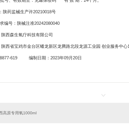
品批号、有效期至：见罐体喷码 有 效
期：
24个月。
陕药监械生产许20210018号
要求编号：陕械注准
20242080040
：陕西森生氧疗科技有限公司
：
陕西省宝鸡市金台区
蟠龙新区龙腾路北段龙源工业园 创业服务中心
-8877-619
编制日期：
2023年09月20日
西高原专用氧1000ml