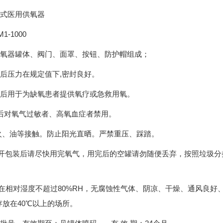
便携式医用供氧器
M1-1000
氧器罐体、阀门、面罩、按钮、防护帽组成；
后压力在规定值
下
,密封良好
。
后用于为缺氧患者提供氧疗或急救用氧。
后对氧气过敏者、高氧血症者禁用。
火、油等接触。防止阳光直晒。严禁重压、踩踏。
开包装后请尽快用完氧气，用完后的空罐请勿随便丢弃，按照垃圾分
。
在相对湿度不超过
80%RH，无腐蚀性气体、阴凉、干燥、通风良
存放在
40℃以上的场所。