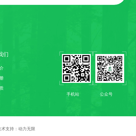
我们
介
册
质
手机站
公众号
术支持：
动力无限