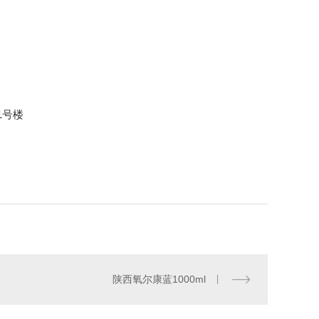
1号楼
陕西氧尔康蓝1000ml