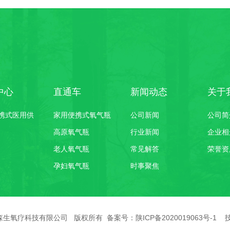
中心
直通车
新闻动态
关于
携式医用供
家用便携式氧气瓶
公司新闻
公司简
高原氧气瓶
行业新闻
企业相
老人氧气瓶
常见解答
荣誉资
孕妇氧气瓶
时事聚焦
©陕西森生氧疗科技有限公司 版权所有 备案号：
陕ICP备2020019063号-1
技