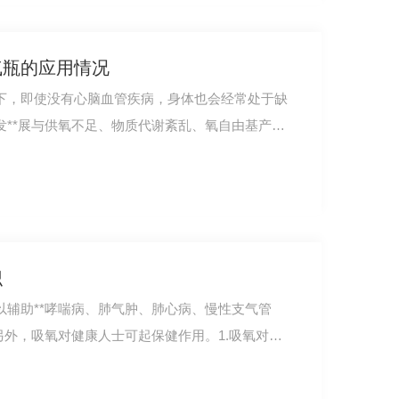
气瓶的应用情况
下，即使没有心脑血管疾病，身体也会经常处于缺
发**展与供氧不足、物质代谢紊乱、氧自由基产生
识
以辅助**哮喘病、肺气肿、肺心病、慢性支气管
另外，吸氧对健康人士可起保健作用。1.吸氧对哮