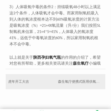
3）
人体吸氧中毒的条件
：持续吸氧
小时以上满足
2
48
这
个条件，人体吸氧才会中毒。而家用制氧机吸入
2
到人体的氧浓度根本达不到
吸氧浓度的计算方法
60%
是吸氧浓度（
）
氧流量（升
分）我们按照
%
=21+4X
/
5L
制氧机来估算，
，人体吸入的氧浓度
21+4*5=41%
，远低于中毒氧浓度的
，所以家用制氧机根
41%
60%
本不会中毒。
以上就是关于
陕西孕妇氧气瓶
的作用的介绍了，希望
对您有所帮助，更多相关资讯请关注
森生氧疗
小编哦
虎年开工大吉
森生氧疗便携式医用供氧器 生产厂家