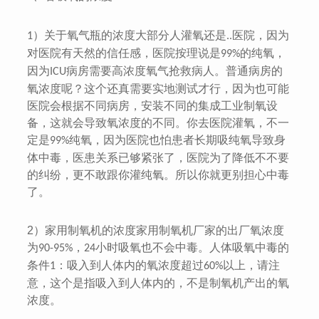
）关于氧气瓶的浓度大部分人灌氧还是..医院，因为
1
对医院有天然的信任感，医院按理说是
的纯氧，
99%
因为
病房需要高浓度氧气抢救病人。普通病房的
ICU
氧浓度呢？这个还真需要实地测试才行，因为也可能
医院会根据不同病房，安装不同的集成工业制氧设
备，这就会导致氧浓度的不同。你去医院灌氧，不一
定是
纯氧，因为医院也怕患者长期吸纯氧导致身
99%
体中毒，医患关系已够紧张了，医院为了降低不不要
的纠纷，更不敢跟你灌纯氧。所以你就更别担心中毒
了。
2）
家用制氧机的浓度家用制氧机厂家的出厂氧浓度
为
，
小时吸氧也不会中毒。人体吸氧中毒的
90-95%
24
条件
：吸入到人体内的氧浓度超过
以上，请注
1
60%
意，这个是指吸入到人体内的，不是制氧机产出的氧
浓度。