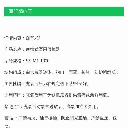
详情内容
详情内容：面罩式
1
产品名称：便携式医用供氧器
型号规格：
S
S-M1-1000
结构组成：由供氧器罐体、阀门、面罩、按钮、防护帽组成；
主要性能：充氧后压力在规定值
下
,密封良好
。
适用范围：充氧后用于为缺氧患者提供氧疗或急救用氧。
禁
忌
症：
充氧后对氧气过敏者、高氧血症者禁用。
警 告：严禁与火、油等接触。防止阳光直晒。严禁重压、踩
踏。