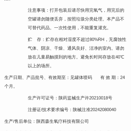
注意事项：打开包装后请尽快用完氧气，用完后的
空罐请勿随便丢弃，按照垃圾分类处理。本产品不
可替代药品。一次性使用，不能重复灌充。
贮
存：贮存在相对湿度不超过
80%RH，无腐蚀性
气体、阴凉、干燥、通风良好、洁净的室内。请勿
放在儿童易触摸到的地方。避免长时间存放在
40℃
以上的场所。
生产日期、产品批号、有效期至：见罐体喷码 有 效
期：
24
个月。
生产许可证号：陕药监械生产许20210018号
注册证
/技术要求编号：陕械注准
20242080040
生产
/售后单位：陕西森生氧疗科技有限公司